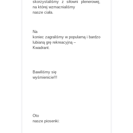
skorzystaliśmy z siłowni plenerowej,
na której wzmacnialiśmy
nasze ciała.
Na
koniec zagraliśmy w popularną i bardzo
lubianą grę rekreacyjną –
Kwadrant.
Bawiliśmy się
wyśmienicie!!!
Oto
nasze piosenki: