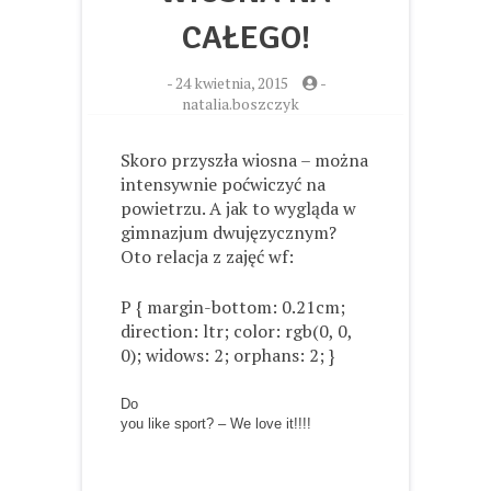
CAŁEGO!
-
24 kwietnia, 2015
-
natalia.boszczyk
Skoro przyszła wiosna – można
intensywnie poćwiczyć na
powietrzu. A jak to wygląda w
gimnazjum dwujęzycznym?
Oto relacja z zajęć wf:
P { margin-bottom: 0.21cm;
direction: ltr; color: rgb(0, 0,
0); widows: 2; orphans: 2; }
Do
you like sport? – We love it!!!!