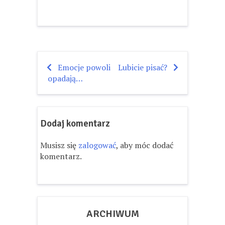
Emocje powoli
Lubicie pisać?
Nawigacja
opadają…
wpisu
Dodaj komentarz
Musisz się
zalogować
, aby móc dodać
komentarz.
ARCHIWUM