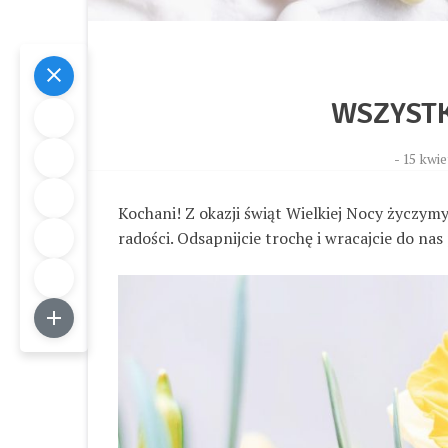
WSZYST
-
15 kwie
Kochani! Z okazji świąt Wielkiej Nocy życzymy
radości. Odsapnijcie trochę i wracajcie do nas