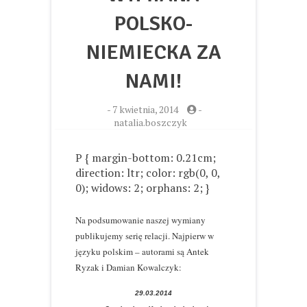
POLSKO-
NIEMIECKA ZA
NAMI!
-
7 kwietnia, 2014
-
natalia.boszczyk
P { margin-bottom: 0.21cm;
direction: ltr; color: rgb(0, 0,
0); widows: 2; orphans: 2; }
Na podsumowanie naszej wymiany
publikujemy serię relacji. Najpierw w
języku polskim – autorami są Antek
Ryzak i Damian Kowalczyk:
29.03.2014