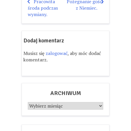
Pracowita
Pożegnanie gości
Nawigacja
środa podczas
z Niemiec.
wpisu
wymiany.
Dodaj komentarz
Musisz się
zalogować
, aby móc dodać
komentarz.
ARCHIWUM
Archiwum