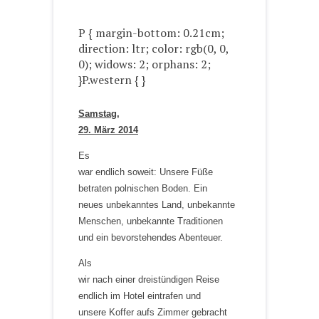
P { margin-bottom: 0.21cm;
direction: ltr; color: rgb(0, 0,
0); widows: 2; orphans: 2;
}P.western { }
Samstag,
29. März 2014
Es
war endlich soweit: Unsere Füße
betraten polnischen Boden. Ein
neues unbekanntes Land, unbekannte
Menschen, unbekannte Traditionen
und ein bevorstehendes Abenteuer.
Als
wir nach einer dreistündigen Reise
endlich im Hotel eintrafen und
unsere Koffer aufs Zimmer gebracht