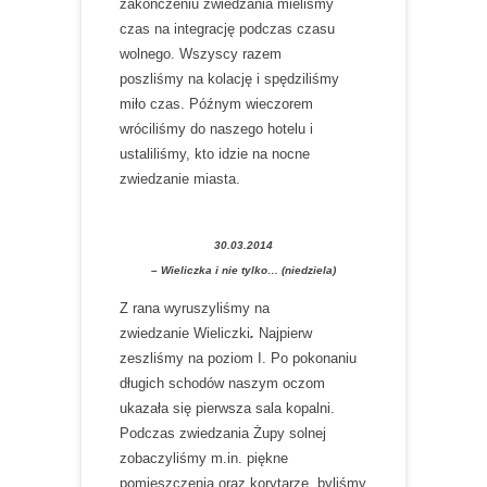
zakończeniu zwiedzania mieliśmy
czas na integrację podczas czasu
wolnego. Wszyscy razem
poszliśmy na kolację i spędziliśmy
miło czas. Późnym wieczorem
wróciliśmy do naszego hotelu i
ustaliliśmy, kto idzie na nocne
zwiedzanie miasta.
30.03.2014
– Wieliczka i nie tylko… (niedziela)
Z rana wyruszyliśmy na
zwiedzanie Wieliczki
.
Najpierw
zeszliśmy na poziom I. Po pokonaniu
długich schodów naszym oczom
ukazała się pierwsza sala kopalni.
Podczas zwiedzania Żupy solnej
zobaczyliśmy m.in. piękne
pomieszczenia oraz korytarze, byliśmy