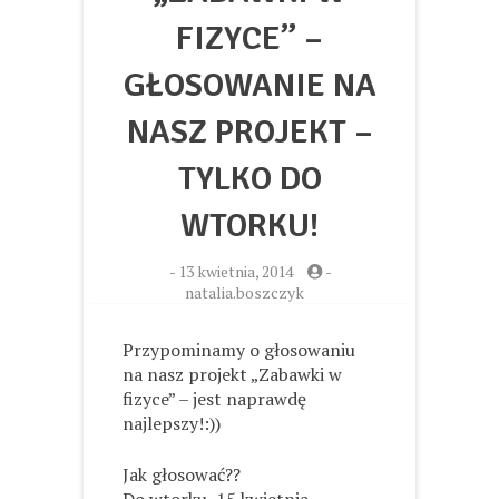
FIZYCE” –
GŁOSOWANIE NA
NASZ PROJEKT –
TYLKO DO
WTORKU!
-
13 kwietnia, 2014
-
natalia.boszczyk
Przypominamy o głosowaniu
na nasz projekt „Zabawki w
fizyce” – jest naprawdę
najlepszy!:))
Jak głosować??