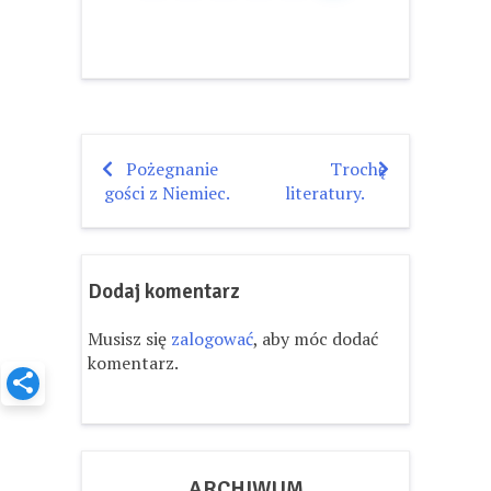
Pożegnanie
Trochę
Nawigacja
gości z Niemiec.
literatury.
wpisu
Dodaj komentarz
Musisz się
zalogować
, aby móc dodać
komentarz.
ARCHIWUM