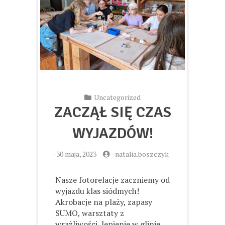
Uncategorized
ZACZĄŁ SIĘ CZAS
WYJAZDÓW!
-
30 maja, 2023
-
natalia.boszczyk
Nasze fotorelacje zaczniemy od
wyjazdu klas siódmych!
Akrobacje na plaży, zapasy
SUMO, warsztaty z
wrażliwości, lepienie w glinie,