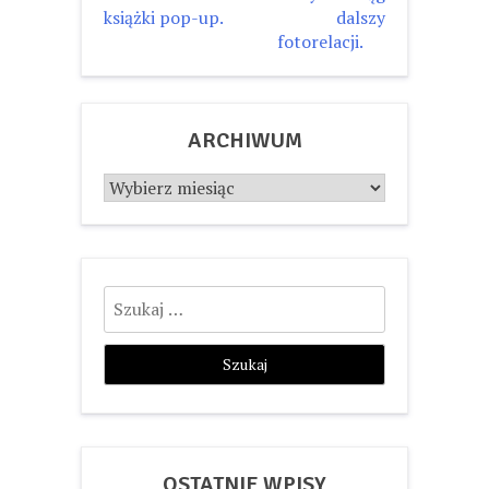
wpisu
książki pop-up.
dalszy
fotorelacji.
ARCHIWUM
Archiwum
Szukaj:
OSTATNIE WPISY