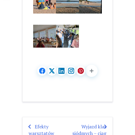
Efekty
Wyjazd klas
Nawigacja
warsztatów
siódmych – ciąg