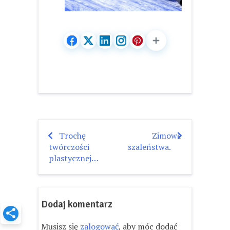
Trochę
Zimowe
Nawigacja
twórczości
szaleństwa.
wpisu
plastycznej…
Dodaj komentarz
Musisz się
zalogować
, aby móc dodać