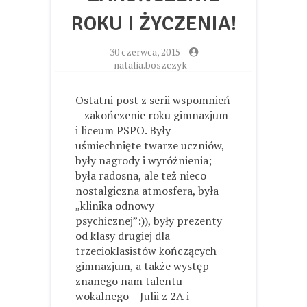
ROKU I ŻYCZENIA!
-
30 czerwca, 2015
-
natalia.boszczyk
Ostatni post z serii wspomnień
– zakończenie roku gimnazjum
i liceum PSPO. Były
uśmiechnięte twarze uczniów,
były nagrody i wyróżnienia;
była radosna, ale też nieco
nostalgiczna atmosfera, była
„klinika odnowy
psychicznej”:)), były prezenty
od klasy drugiej dla
trzecioklasistów kończących
gimnazjum, a także występ
znanego nam talentu
wokalnego – Julii z 2A i