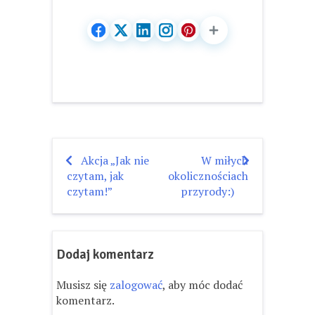
Akcja „Jak nie
W miłych
Nawigacja
czytam, jak
okolicznościach
wpisu
czytam!”
przyrody:)
Dodaj komentarz
Musisz się
zalogować
, aby móc dodać
komentarz.