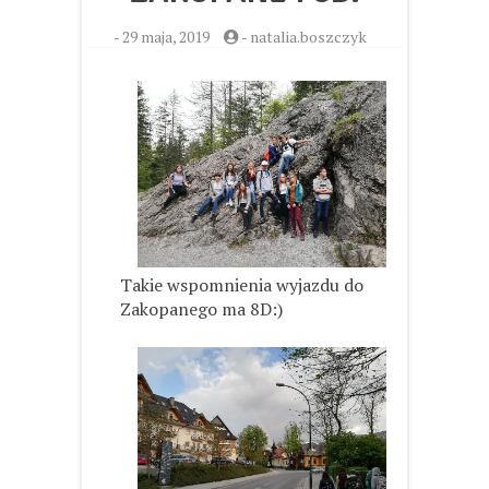
-
29 maja, 2019
-
natalia.boszczyk
Takie wspomnienia wyjazdu do
Zakopanego ma 8D:)