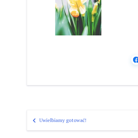
Uwielbiamy gotować!
Nawigacja