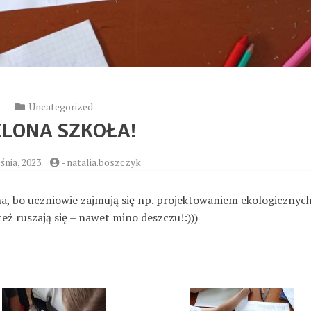
Uncategorized
ELONA SZKOŁA!
śnia, 2023
-
natalia.boszczyk
ona, bo uczniowie zajmują się np. projektowaniem ekologicznyc
eż ruszają się – nawet mino deszczu!:)))