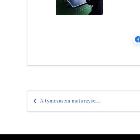
A tymczasem maturzyści…
Nawigacja
wpisu