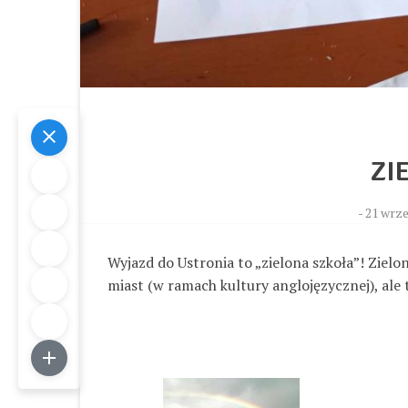
ZI
-
21 wrze
Wyjazd do Ustronia to „zielona szkoła”! Ziel
miast (w ramach kultury anglojęzycznej), ale t