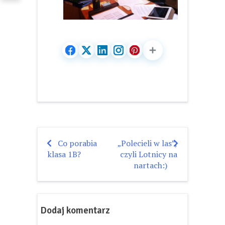
Co porabia
„Polecieli w las”,
Nawigacja
klasa 1B?
czyli Lotnicy na
wpisu
nartach:)
Dodaj komentarz