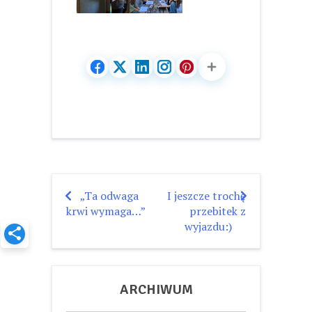
„Ta odwaga
I jeszcze trochę
Nawigacja
krwi wymaga…”
przebitek z
wpisu
wyjazdu:)
ARCHIWUM