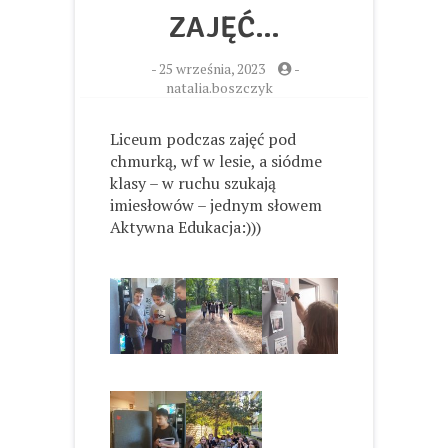
ZAJĘĆ…
-
25 września, 2023
-
natalia.boszczyk
Liceum podczas zajęć pod
chmurką, wf w lesie, a siódme
klasy – w ruchu szukają
imiesłowów – jednym słowem
Aktywna Edukacja:)))