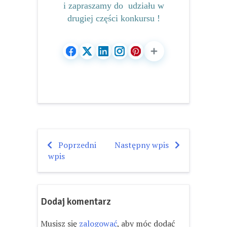
i zapraszamy do udziału w
drugiej części konkursu !
Poprzedni
Następny wpis
Nawigacja
wpis
wpisu
Dodaj komentarz
Musisz się
zalogować
, aby móc dodać