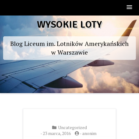
Skip
WYSOKIE LOTY
to
content
Blog Liceum im. Lotników Amerykańskich
w Warszawie
Uncategorized
-
23 marca, 2016
-
anonim