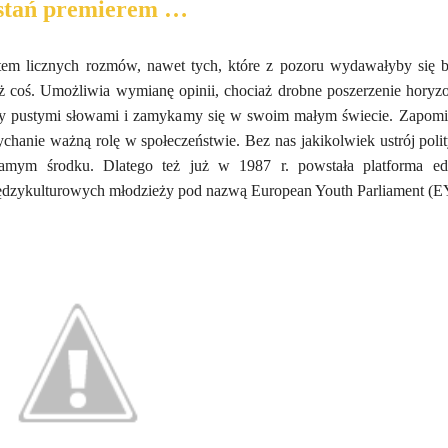
stań premierem …
atem licznych rozmów, nawet tych, które z pozoru wydawałyby się b
eż coś. Umożliwia wymianę opinii, chociaż drobne poszerzenie horyz
my pustymi słowami i zamykamy się w swoim małym świecie. Zapom
hanie ważną rolę w społeczeństwie. Bez nas jakikolwiek ustrój poli
samym środku. Dlatego też już w 1987 r. powstała platforma ed
ędzykulturowych młodzieży pod nazwą European Youth Parliament (