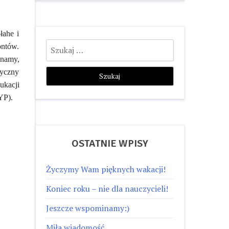
łahe i
Szukaj:
ontów.
inamy,
tyczny
ukacji
EYP).
OSTATNIE WPISY
Życzymy Wam pięknych wakacji!
Koniec roku – nie dla nauczycieli!
Jeszcze wspominamy:)
Miła wiadomość…