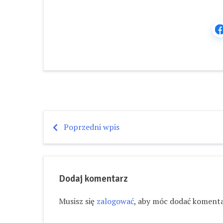
Poprzedni wpis
Nawigacja
wpisu
Dodaj komentarz
Musisz się
zalogować
, aby móc dodać komenta