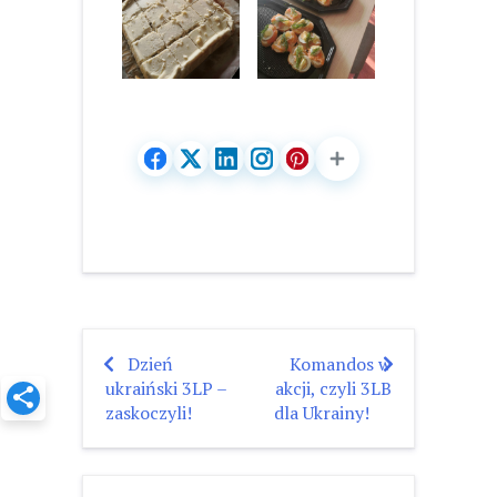
Dzień
Komandos w
Nawigacja
ukraiński 3LP –
akcji, czyli 3LB
wpisu
zaskoczyli!
dla Ukrainy!