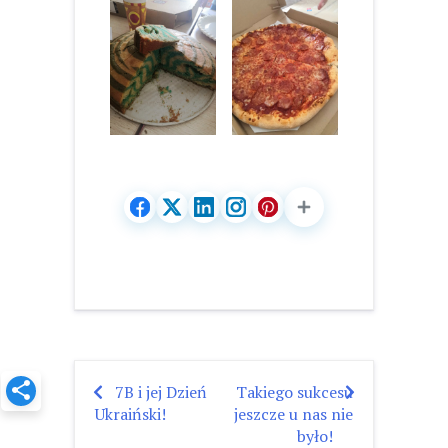
7B i jej Dzień
Takiego sukcesu
Nawigacja
Ukraiński!
jeszcze u nas nie
wpisu
było!