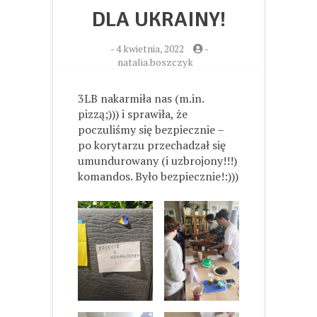
DLA UKRAINY!
-
4 kwietnia, 2022
-
natalia.boszczyk
3LB nakarmiła nas (m.in.
pizzą;))) i sprawiła, że
poczuliśmy się bezpiecznie –
po korytarzu przechadzał się
umundurowany (i uzbrojony!!!)
komandos. Było bezpiecznie!:)))