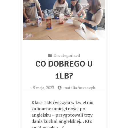
Uncategorized
CO DOBREGO U
1LB?
-
5 maja, 2023
-
natalia.boszczyk
Klasa 1LB ćwiczyła w kwietniu
kulinarne umiejętności po
angielsku – przygotowali trzy
dania kuchni angielskiej… Kto
zgadnie jakie…?