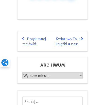
Przyjemnej
Światowy Dzień
Nawigacja
majówki!
Książki u nas!
wpisu
ARCHIWUM
Archiwum
Szukaj: