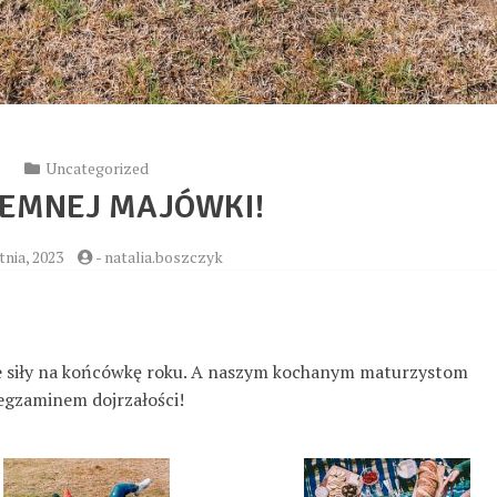
Uncategorized
JEMNEJ MAJÓWKI!
tnia, 2023
-
natalia.boszczyk
e siły na końcówkę roku. A naszym kochanym maturzystom
 egzaminem dojrzałości!