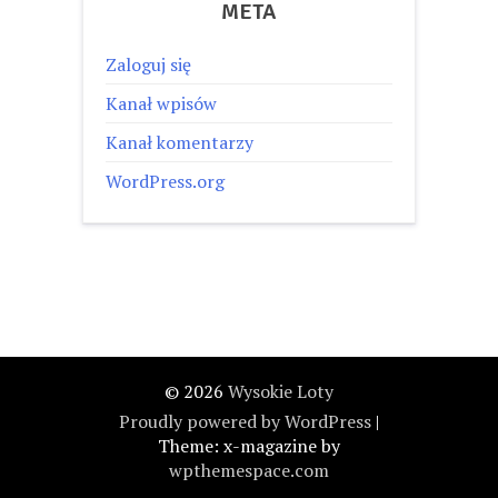
META
Zaloguj się
Kanał wpisów
Kanał komentarzy
WordPress.org
© 2026
Wysokie Loty
Proudly powered by WordPress
|
Theme: x-magazine by
wpthemespace.com