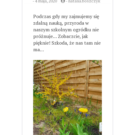
-
4 maja, 2020
-
natalia.boszczyk
Podczas gdy my zajmujemy się
zdalną nauką, przyroda w
naszym szkolnym ogródku nie
próżnuje… Zobaczcie, jak
pięknie! Szkoda, że nas tam nie
ma…