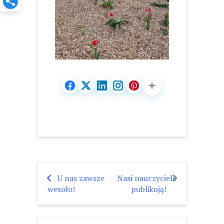
U nas zawsze
Nasi nauczyciele
Nawigacja
wesoło!
publikują!
wpisu