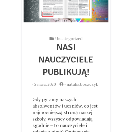
Uncategorized
NASI
NAUCZYCIELE
PUBLIKUJĄ!
-
5 maja, 2020
-
natalia.boszczyk
Gdy pytamy naszych
absolwentów i uczniów, co jest
najmocniejszą stroną naszej
szkoły, wszyscy odpowiadają
zgodnie – to nauczyciele i
relacje z nimi:) Czujemy się