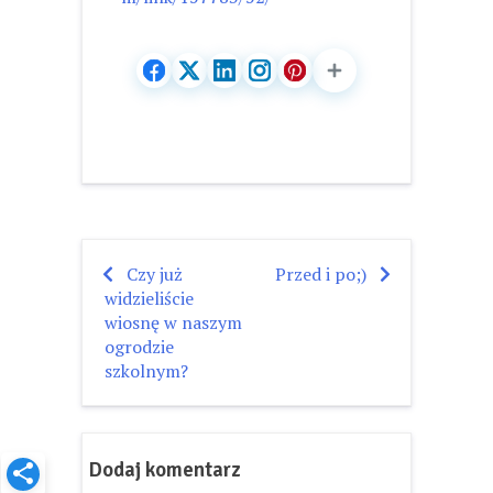
Czy już
Przed i po;)
Nawigacja
widzieliście
wpisu
wiosnę w naszym
ogrodzie
szkolnym?
Dodaj komentarz