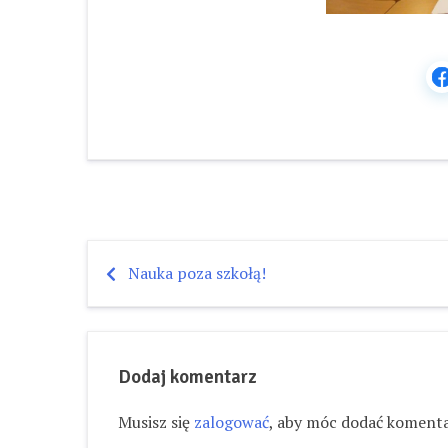
Nauka poza szkołą!
Nawigacja
wpisu
Dodaj komentarz
Musisz się
zalogować
, aby móc dodać komenta