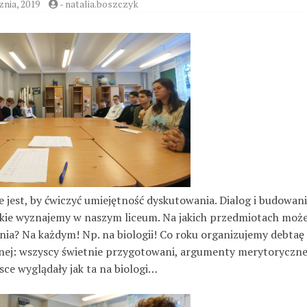
znia, 2019
-
natalia.boszczyk
 jest, by ćwiczyć umiejętność dyskutowania. Dialog i budowan
 jakie wyznajemy w naszym liceum. Na jakich przedmiotach mo
nia? Na każdym! Np. na biologii! Co roku organizujemy debtaę
cznej: wszyscy świetnie przygotowani, argumenty merytoryczne
ce wyglądały jak ta na biologi…