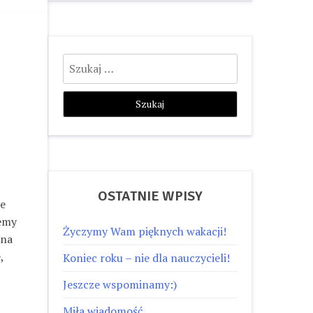
Szukaj:
OSTATNIE WPISY
ie
żemy
Życzymy Wam pięknych wakacji!
 na
,
Koniec roku – nie dla nauczycieli!
Jeszcze wspominamy:)
Miła wiadomość…