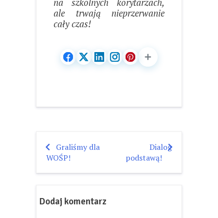
na szkolnych korytarzach,
ale trwają nieprzerwanie
cały czas!
Graliśmy dla
Dialog
Nawigacja
WOŚP!
podstawą!
wpisu
Dodaj komentarz