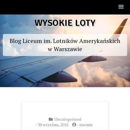
Skip
WYSOKIE LOTY
to
content
Blog Liceum im. Lotników Amerykańskich
w Warszawie
Uncategorized
-
30 września, 2015
-
anonim