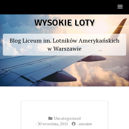
Skip
WYSOKIE LOTY
to
content
Blog Liceum im. Lotników Amerykańskich
w Warszawie
Uncategorized
-
30 września, 2015
-
anonim