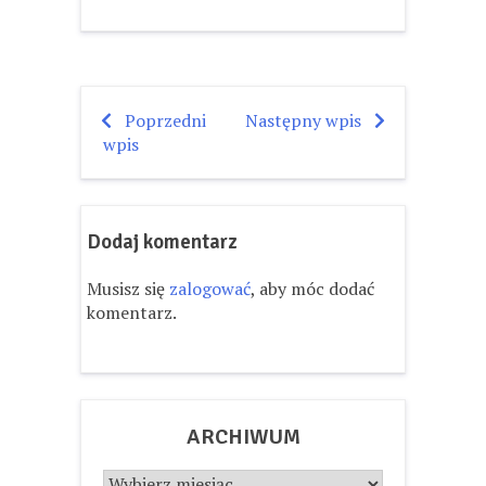
Poprzedni
Następny wpis
Nawigacja
wpis
wpisu
Dodaj komentarz
Musisz się
zalogować
, aby móc dodać
komentarz.
ARCHIWUM
Archiwum