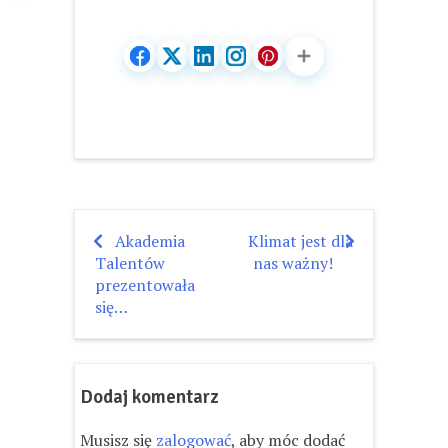
Akademia
Klimat jest dla
Nawigacja
Talentów
nas ważny!
wpisu
prezentowała
się…
Dodaj komentarz
Musisz się
zalogować
, aby móc dodać