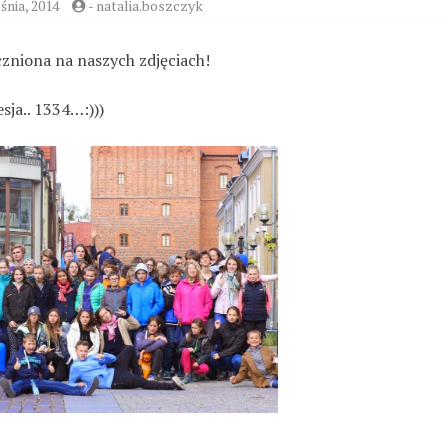
śnia, 2014
-
natalia.boszczyk
czniona na naszych zdjęciach!
sja.. 1334…:)))