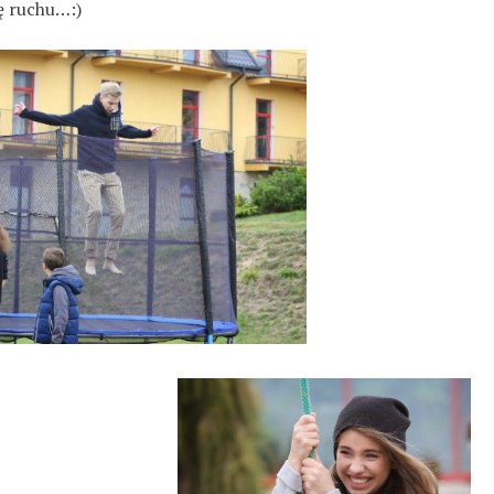
ę ruchu…:)