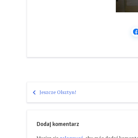
Jeszcze Olsztyn!
Nawigacja
wpisu
Dodaj komentarz
Musisz się
zalogować
, aby móc dodać komenta