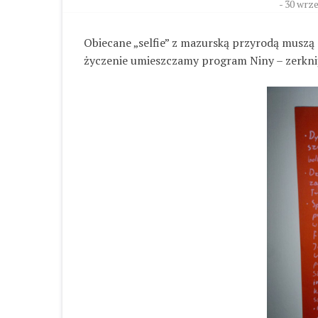
-
30 wrze
Obiecane „selfie” z mazurską przyrodą muszą
życzenie umieszczamy program Niny – zerknijc