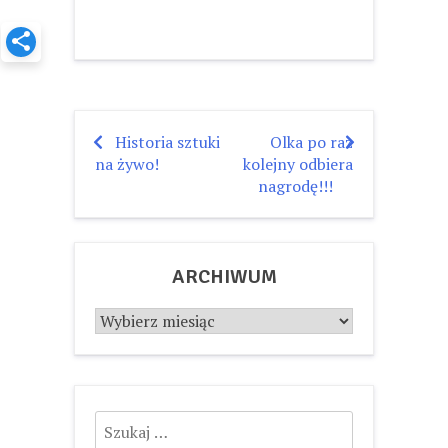
Historia sztuki
Olka po raz
Nawigacja
na żywo!
kolejny odbiera
wpisu
nagrodę!!!
ARCHIWUM
Archiwum
Szukaj: