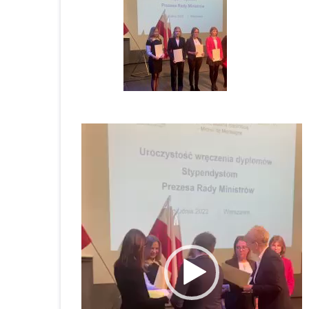
Odtwarzacz
video