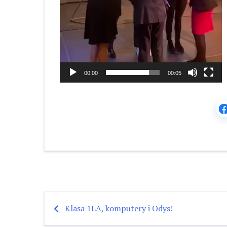
00:00
00:05
Klasa 1LA, komputery i Odys!
Nawigacja