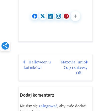
Halloween u
Mazovia Junior
Nawigacja
Lotników!
Cup i sukcesy
wpisu
Oli!
Dodaj komentarz
Musisz się
zalogować
, aby móc dodać