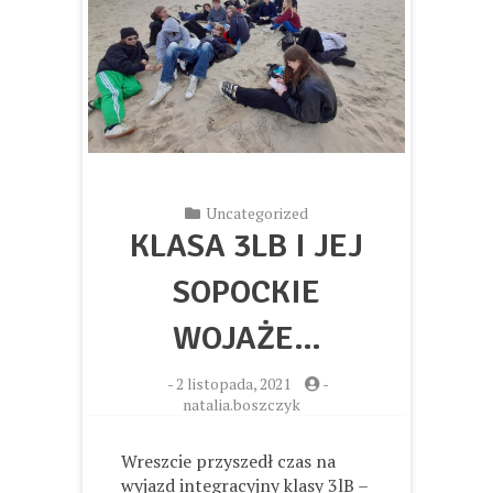
Uncategorized
KLASA 3LB I JEJ
SOPOCKIE
WOJAŻE…
-
2 listopada, 2021
-
natalia.boszczyk
Wreszcie przyszedł czas na
wyjazd integracyjny klasy 3lB –