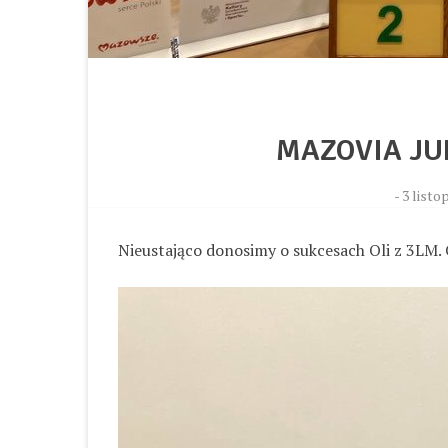
MAZOVIA JUN
-
3 listo
Nieustająco donosimy o sukcesach Oli z 3LM. 