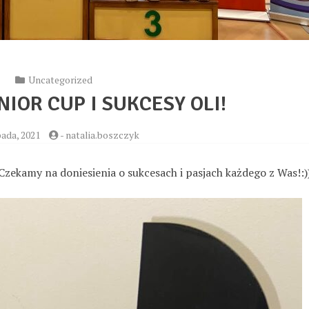
Uncategorized
IOR CUP I SUKCESY OLI!
pada, 2021
-
natalia.boszczyk
Czekamy na doniesienia o sukcesach i pasjach każdego z Was!:)