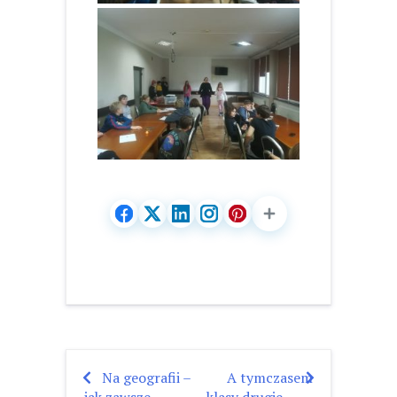
Na geografii –
A tymczasem
Nawigacja