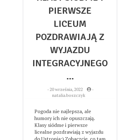
PIERWSZE
LICEUM
POZDRAWIAJĄ Z
WYJAZDU
INTEGRACYJNEGO
…
-
20 września, 2022
-
natalia.boszczyk
Pogoda nie najlepsza, ale
humory ich nie opuszczają.
Klasy siódme i pierwsze
licealne pozdrawiają z wyjazdu
do Ustronia:) Zobaczcie, co tam