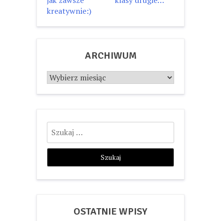
jak zawsze
klasy drugie…
wpisu
kreatywnie:)
ARCHIWUM
Archiwum
Szukaj:
OSTATNIE WPISY