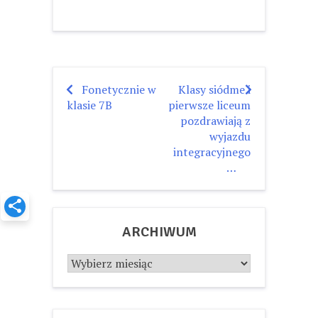
Fonetycznie w
Klasy siódme i
Nawigacja
klasie 7B
pierwsze liceum
wpisu
pozdrawiają z
wyjazdu
integracyjnego
…
ARCHIWUM
Archiwum