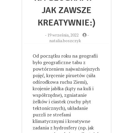
JAK ZAWSZE
KREATYWNIE:)
-
19 września, 2022
-
natalia.boszczyk
Od początku roku na geografii
było geograficzne tabu z
powtórzeniem najważniejszych
pojęć, kręcenie piruetów (siła
odśrodkowa ruchu Ziemi),
krojenie jabłka (kąty na kuli i
współrzędne), zgniatanie
żelków i ciastek (ruchy płyt
tektonicznych), układanie
puzzli ze strefami
klimatycznymi i kreatywne
zadania z hydrosfery (np. jak