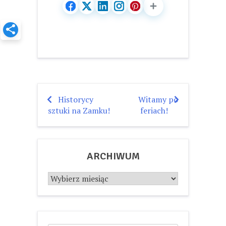
Historycy
Witamy po
Nawigacja
sztuki na Zamku!
feriach!
wpisu
ARCHIWUM
Archiwum