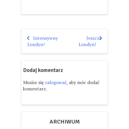
Intensywny
Jeszcze
Nawigacja
Londyn!
Londyn!
wpisu
Dodaj komentarz
Musisz się
zalogować
, aby móc dodać
komentarz.
ARCHIWUM