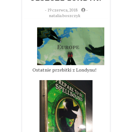
-
19 czerwca, 2018
-
natalia.boszczyk
Ostatnie przebitki z Londynu!