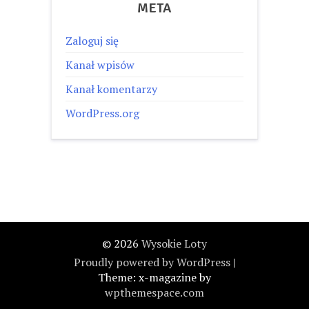
META
Zaloguj się
Kanał wpisów
Kanał komentarzy
WordPress.org
© 2026
Wysokie Loty
Proudly powered by WordPress
|
Theme: x-magazine by
wpthemespace.com