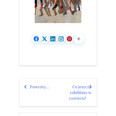
Powroty…
Co jeszcze
Nawigacja
robiliśmy w
wpisu
czerwcu?