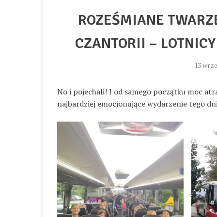
ROZEŚMIANE TWARZE,
CZANTORII – LOTNIC
-
13 wrze
No i pojechali! I od samego początku moc atra
najbardziej emocjonujące wydarzenie tego dnia