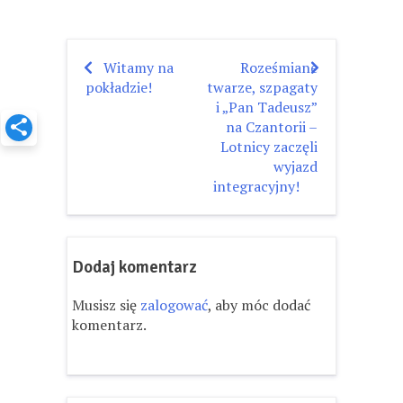
Witamy na
Roześmiane
Nawigacja
pokładzie!
twarze, szpagaty
wpisu
i „Pan Tadeusz”
na Czantorii –
Lotnicy zaczęli
wyjazd
integracyjny!
Dodaj komentarz
Musisz się
zalogować
, aby móc dodać
komentarz.