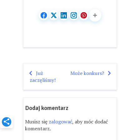
Już
Może konkurs?
Nawigacja
zaczęliśmy!
wpisu
Dodaj komentarz
Musisz się
zalogować
, aby móc dodać
komentarz.