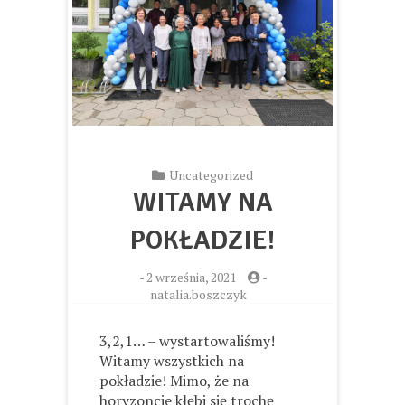
Uncategorized
WITAMY NA
POKŁADZIE!
-
2 września, 2021
-
natalia.boszczyk
3,2,1… – wystartowaliśmy!
Witamy wszystkich na
pokładzie! Mimo, że na
horyzoncie kłębi się trochę