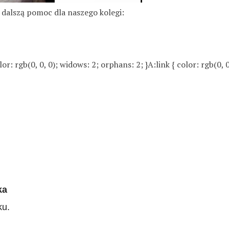
 dalszą pomoc dla naszego kolegi:
r: rgb(0, 0, 0); widows: 2; orphans: 2; }A:link { color: rgb(0, 0
ka
ku.