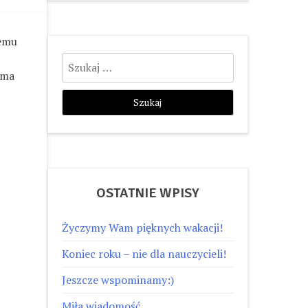
nemu
Szukaj:
ama
OSTATNIE WPISY
Życzymy Wam pięknych wakacji!
Koniec roku – nie dla nauczycieli!
Jeszcze wspominamy:)
Miła wiadomość…