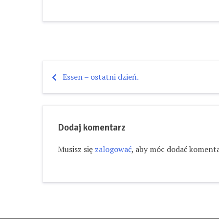
Essen – ostatni dzień.
Nawigacja
wpisu
Dodaj komentarz
Musisz się
zalogować
, aby móc dodać komenta