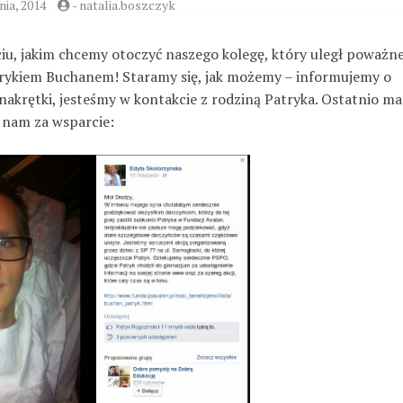
nia, 2014
-
natalia.boszczyk
ciu, jakim chcemy otoczyć naszego kolegę, który uległ poważ
trykiem Buchanem! Staramy się, jak możemy – informujemy o
 nakrętki, jesteśmy w kontakcie z rodziną Patryka. Ostatnio m
 nam za wsparcie: