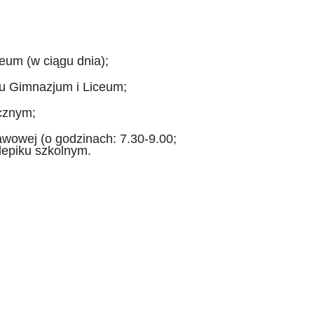
eum (w ciągu dnia);
u Gimnazjum i Liceum;
cznym;
wowej (o godzinach: 7.30-9.00;
lepiku szkolnym.