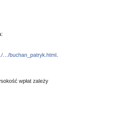
a:
…/…/buchan_patryk.html
.
ysokość wpłat zależy