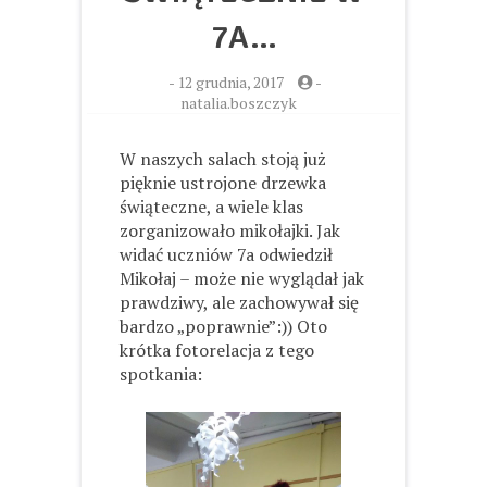
7A…
-
12 grudnia, 2017
-
natalia.boszczyk
W naszych salach stoją już
pięknie ustrojone drzewka
świąteczne, a wiele klas
zorganizowało mikołajki. Jak
widać uczniów 7a odwiedził
Mikołaj – może nie wyglądał jak
prawdziwy, ale zachowywał się
bardzo „poprawnie”:)) Oto
krótka fotorelacja z tego
spotkania: