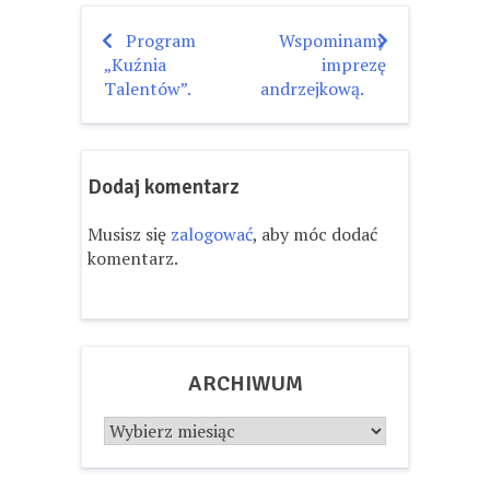
Program
Wspominamy
Nawigacja
„Kuźnia
imprezę
wpisu
Talentów”.
andrzejkową.
Dodaj komentarz
Musisz się
zalogować
, aby móc dodać
komentarz.
ARCHIWUM
Archiwum