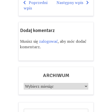
Poprzedni
Następny wpis
Nawigacja
wpis
wpisu
Dodaj komentarz
Musisz się
zalogować
, aby móc dodać
komentarz.
ARCHIWUM
Archiwum
Szukaj: