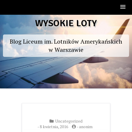
Skip
WYSOKIE LOTY
to
content
Blog Liceum im. Lotników Amerykańskich
w Warszawie
Uncategorized
-
8 kwietnia, 2016
-
anonim