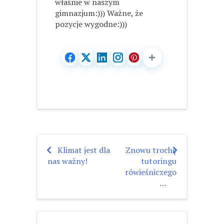
właśnie w naszym
gimnazjum:))) Ważne, że
pozycje wygodne:)))
Klimat jest dla
Znowu trochę
Nawigacja
nas ważny!
tutoringu
wpisu
rówieśniczego
…