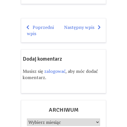
Poprzedni
Następny wpis
Nawigacja
wpis
wpisu
Dodaj komentarz
Musisz się
zalogować
, aby móc dodać
komentarz.
ARCHIWUM
Archiwum