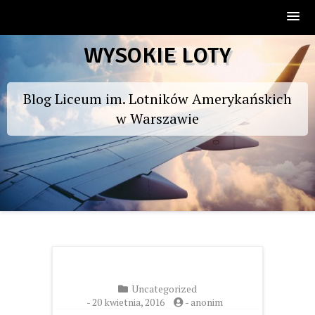
Skip
WYSOKIE LOTY
to
content
Blog Liceum im. Lotników Amerykańskich
w Warszawie
Uncategorized
-
20 kwietnia, 2016
-
anonim